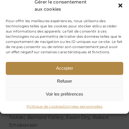
Gérer le consentement
collaboratives dans les pôles de
aux cookies
compétitivité
.
Jean-Yves Barbier, Catherine
Boissonnet
Pour offrir les meilleures expériences, nous utilisons des
technologies telles que les cookies pour stocker et/ou accéder
aux informations des appareils. Le fait de consentir à ces
Page 155 à 176
technologies nous permettra de traiter des données telles que le
Communautés de savoir et innovation : le
comportement de navigation ou les ID uniques sur ce site. Le fait
de ne pas consentir ou de retirer son consentement peut avoir
rôle de l’apprentissage. Une analyse sous
un effet négatif sur certaines caractéristiques et fonctions.
l’éclairage d’une théorie basée sur les
connaissances
.
Samia Karoui Zouaoui, Rym
Accepter
Hchich Hedhli
Refuser
Page 177 à 191
Usages des outils collaboratifs : le rôle des
Voir les préférences
formes organisationnelles et des politiques
Politique de cookies
Données personnelles
de ressources humaines
.
Roxana Ologeanu-
Taddei, Bernard Fallery, Ewan Oiry, Robert
Tchobanian