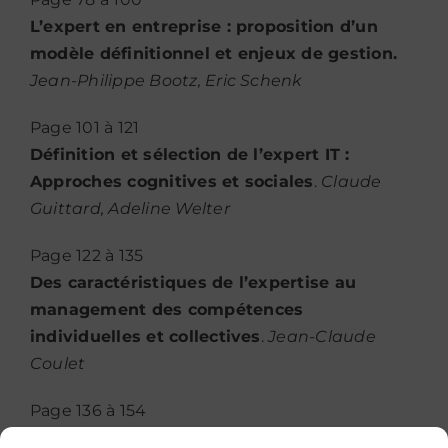
L’expert en entreprise : proposition d’un
modèle définitionnel et enjeux de gestion.
Jean-Philippe Bootz, Eric Schenk
Page 101 à 121
Définition et sélection de l’expert IT :
Approches cognitives et sociales
.
Claude
Guittard, Adeline Welter
Page 122 à 135
Des caractéristiques de l’expertise au
management des compétences
individuelles et collectives
.
Jean-Claude
Coulet
Page 136 à 154
Gestion des connaissances et dynamiques