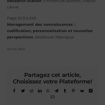
Research Station
.
Emmanuel Bonnet, Pascal
Lièvre
Page 243 à 249
Management des connaissances :
codification, personnalisation et nouvelles
perspectives
.
Ababacar Mbengue
19 mai 2014
Partagez cet article,
Choisissez votre Plateforme!
Facebook
Twitter
Reddit
LinkedIn
WhatsApp
Telegram
Tumblr
Pinterest
Vk
Xing
Email