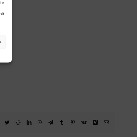
 Le
ait
s
Facebook
Twitter
Reddit
LinkedIn
WhatsApp
Telegram
Tumblr
Pinterest
Vk
Xing
Email