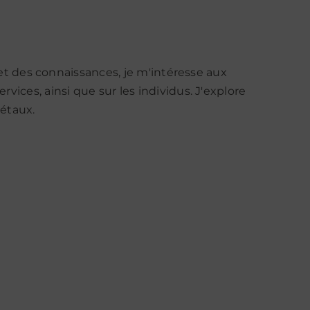
Conférence
n et des connaissances, je m'intéresse aux
Chaire
vices, ainsi que sur les individus. J'explore
Management
étaux.
des
connaissances
s
de
l’EM
Strasbourg,
avril
on
2015
« Comment
issances
gérer
les