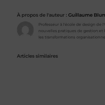
À propos de l'auteur :
Guillaume Blu
Professeur à l'école de design de l
nouvelles pratiques de gestion et l
les transformations organisation
Articles similaires
Contenu
en
ligne
à
disposition
–
textes