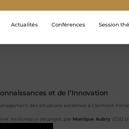
Actualités
Conférences
Session th
naissances et de l’Innovation
 management des situations extrêmes à Clermont-Ferra
sive: les bureaux de projet
, par
Monique Aubry
(ESG U