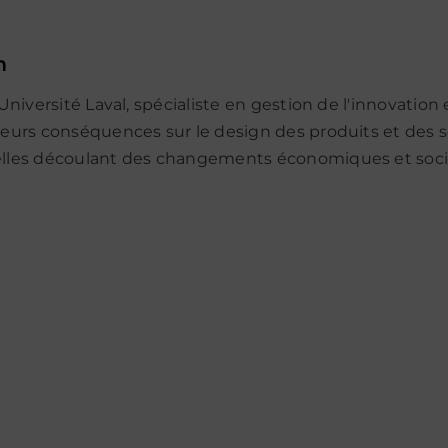
m
'Université Laval, spécialiste en gestion de l'innovatio
eurs conséquences sur le design des produits et des ser
nelles découlant des changements économiques et soci
Penser
Cour
les
en
instruments
ligne
scientifiques
/
dans
Gesti
l’espace
des
numérique
conna
des
par
savoirs