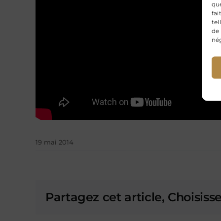
que
fai
tel
de 
nég
19 mai 2014
Partagez cet article, Choisiss