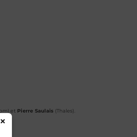
com) et
Pierre Saulais
(Thales).