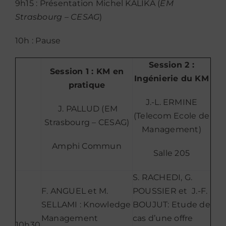
9h15 : Présentation Michel KALIKA (
EM
Strasbourg – CESAG
)
10h : Pause
Session 2 :
Session 1 : KM en
Ingénierie du KM
pratique
J.-L. ERMINE
J. PALLUD (EM
(Telecom Ecole de
Strasbourg – CESAG)
Management)
Amphi Commun
Salle 205
S. RACHEDI, G.
F. ANGUEL et M.
POUSSIER et J.-F.
SELLAMI : Knowledge
BOUJUT: Etude de
Management
cas d’une offre
10h30