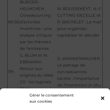
BURGER-
HELMCHEN :
M. BOUSSEKEYT, A.-F.
Crowdsourcing
CUTTING-DECELLE et
16h30
d’activités
R. BACHELET : Le mail
inventives : une
pour organiser,
analyse critique
capitaliser et décider
par les théories
de l’entreprise
G. BLUM et M.
D. WANNENMACHER :
EBRAHIMI :
Le partage de
Retour aux
17h
connaissances
origines du Web
tacites : l’importance
2.0 : les logiciels
de l’interaction
in situ
libres
Gérer le consentement
A. FATHALLAH :
aux cookies
I. TRABELSI : Le
L’impact de
Mobile Marketing
l’utilisation de