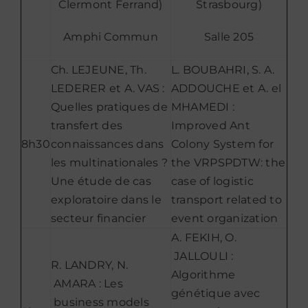
Clermont Ferrand)
Strasbourg)
Amphi Commun
Salle 205
Ch. LEJEUNE, Th.
L. BOUBAHRI, S. A.
LEDERER et A. VAS :
ADDOUCHE et A. el
Quelles pratiques de
MHAMEDI :
transfert des
Improved Ant
8h30
connaissances dans
Colony System for
les multinationales ?
the VRPSPDTW: the
Une étude de cas
case of logistic
exploratoire dans le
transport related to
secteur financier
event organization
A. FEKIH, O.
JALLOULI :
R. LANDRY, N.
Algorithme
AMARA : Les
génétique avec
business models