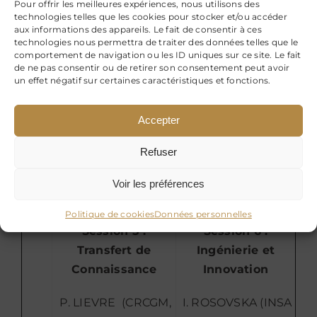
Pour offrir les meilleures expériences, nous utilisons des
au service de
modèles sur les
technologies telles que les cookies pour stocker et/ou accéder
aux informations des appareils. Le fait de consentir à ces
17h30
l’entreprise :
systèmes d’entreprise
technologies nous permettra de traiter des données telles que le
Perceptions,
– Application dans
comportement de navigation ou les ID uniques sur ce site. Le fait
de ne pas consentir ou de retirer son consentement peut avoir
Pratiques,
une entreprise de
un effet négatif sur certaines caractéristiques et fonctions.
Evolutions
production de tubes
sans soudures
Accepter
20h: Dîner Maison Kammerzell
Refuser
Voir les préférences
Vendredi 28 mai
Politique de cookies
Données personnelles
Session 5 :
Session 6 :
Transfert de
Ingénierie et
Connaissance
Innovation
P. LIEVRE (CRCGM,
I. ROSOVSKA (INSA