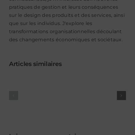
pratiques de gestion et leurs conséquences
sur le design des produits et des services, ainsi
que sur les individus. J'explore les
transformations organisationnelles découlant
des changements économiques et sociétaux.
Articles similaires
15e
14e
colloque
colloque
international
internati
de
de
l’AGeCSO
l’AGeCSO
(2022)
(2021)