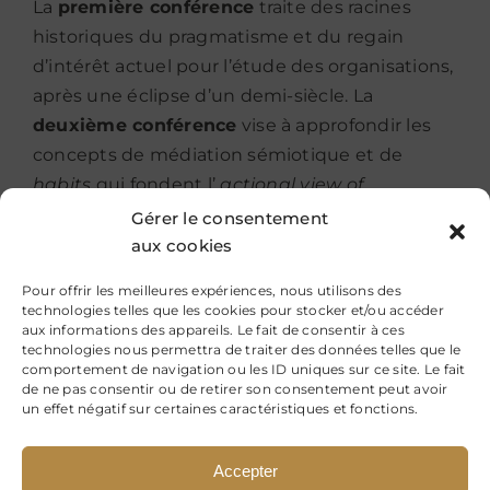
La
première conférence
traite des racines
historiques du pragmatisme et du regain
d’intérêt actuel pour l’étude des organisations,
après une éclipse d’un demi-siècle. La
deuxième conférence
vise à approfondir les
concepts de médiation sémiotique et de
habits
qui fondent l’
actional view of
organization
et l’ oppose à l’
informational
Gérer le consentement
view
. La
troisième conférence
présente les
aux cookies
concepts d’enquête (
inquiry
) et de
trans-
Pour offrir les meilleures expériences, nous utilisons des
action
qui permet de dépasser la dualité
technologies telles que les cookies pour stocker et/ou accéder
aux informations des appareils. Le fait de consentir à ces
classique qui sépare l’individu et la collectivité.
technologies nous permettra de traiter des données telles que le
La
quatrième et dernière conférence
traite de
comportement de navigation ou les ID uniques sur ce site. Le fait
de ne pas consentir ou de retirer son consentement peut avoir
l’influence du pragmatisme sur les pratiques et
un effet négatif sur certaines caractéristiques et fonctions.
les théories managériales (conférence en deux
parties).
Accepter