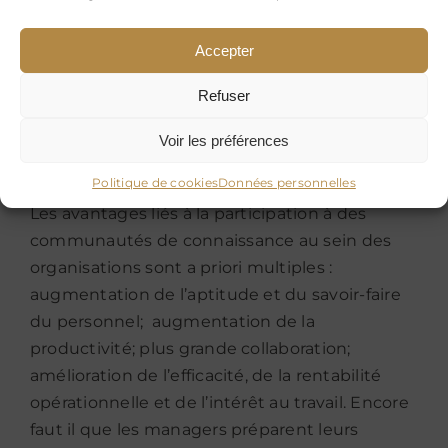
Aujourd’hui, les organisations de toute taille
cherchent à valoriser les diverses
Accepter
communautés de pratique qui sont en leur
sein. Favoriser l’éclosion de communautés de
Refuser
pratique au sein de l’entreprise est ainsi
devenu progressivement une priorité du
Voir les préférences
management.
Politique de cookies
Données personnelles
Les avantages liés à la participation à des
communautés de connaissance au sein des
organisations sont a priori multiples :
augmentation de l’aptitude et du savoir-faire
du personnel; augmentation de la
productivité; plus grande collaboration;
amélioration de l’efficacité, de la rentabilité
opérationnelle et de l’intérêt au travail. Encore
faut il que les managers préparent leurs