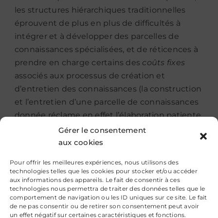
les structures hiérarchiques traditionnelles
éprouvent de plus en plus de difficultés à
intégrer et à développer des parcelles de
connaissances spécialisées, et de réticences à
prendre en charge certains des
coûts fixes
associés aux processus de création et
d’entretien des connaissances (la construction
et l’entretien d’une parcelle de connaissances
donnée réclame en effet l’élaboration patiente
et coûteuse de modèles, grammaire, langages,
Gérer le consentement
codes ou règles spécifiques). Or, de ce point de
aux cookies
vue, les communautés de pratique offrent, à
Pour offrir les meilleures expériences, nous utilisons des
travers l’engagement volontaire et « gratuit »
technologies telles que les cookies pour stocker et/ou accéder
aux informations des appareils. Le fait de consentir à ces
de leurs membres, l’avantage potentiel de
technologies nous permettra de traiter des données telles que le
pouvoir engendrer et consolider à faible coût
comportement de navigation ou les ID uniques sur ce site. Le fait
de ne pas consentir ou de retirer son consentement peut avoir
des parcelles de connaissances spécialisées.
un effet négatif sur certaines caractéristiques et fonctions.