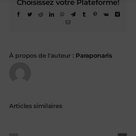
Choisissez votre Plateforme!
Facebook
Twitter
Reddit
LinkedIn
WhatsApp
Telegram
Tumblr
Pinterest
Vk
Xing
Email
À propos de l'auteur :
Paraponaris
Penser
les
Articles similaires
Contenu
instrume
en
scientifi
ligne
dans
à