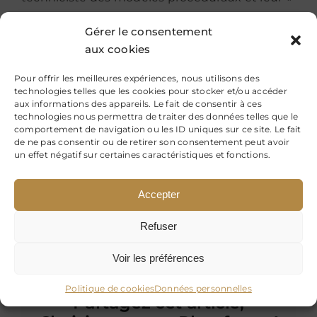
vernis d’efficacité ». A la logique, vide de sens,
Gérer le consentement
du produit standardisé et des « langues de
aux cookies
service artificielles et sans histoire », il oppose
la diversité des « langues de culture »
Pour offrir les meilleures expériences, nous utilisons des
technologies telles que les cookies pour stocker et/ou accéder
irréductibles à la seule communication ainsi
aux informations des appareils. Le fait de consentir à ces
que les qualités « éducatrices » des oeuvres
technologies nous permettra de traiter des données telles que le
comportement de navigation ou les ID uniques sur ce site. Le fait
artistiques -surtout littéraires. Pour conclure, il
de ne pas consentir ou de retirer son consentement peut avoir
prône le don de la transmission des
un effet négatif sur certaines caractéristiques et fonctions.
connaissances comme forme de résistance à
l’idéologie managériale.
Accepter
15 avril 2015
Refuser
Voir les préférences
Politique de cookies
Données personnelles
Partagez cet article,